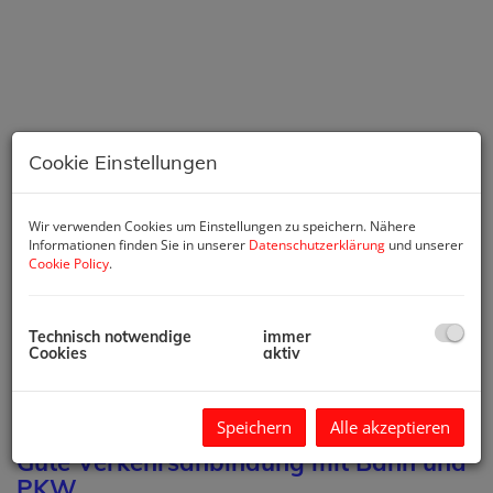
Cookie Einstellungen
Wir verwenden Cookies um Einstellungen zu speichern. Nähere
Informationen finden Sie in unserer
Datenschutzerklärung
und unserer
Cookie Policy
.
Beschreibung
Technisch notwendige
immer
CHARMANTES KLEINES
Cookies
aktiv
EINFAMILIENHAUS
ca. 70 km von WIEN in traumhafter
Speichern
Alle akzeptieren
Umgebung
Gute Verkehrsanbindung mit Bahn und
PKW