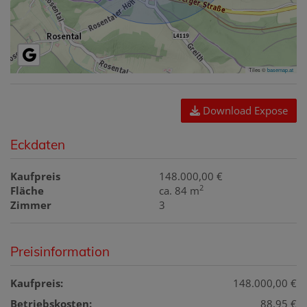
Tiles ©
basemap.at
Download Expose
Eckdaten
Kaufpreis
148.000,00 €
2
Fläche
ca. 84 m
Zimmer
3
Preisinformation
Kaufpreis:
148.000,00 €
Betriebskosten:
88,95 €