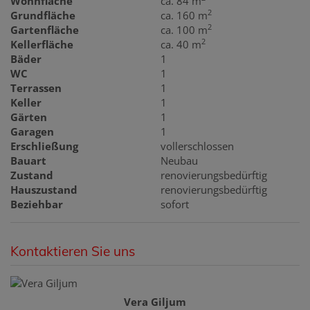
Wohnfläche
ca. 84 m
2
Grundfläche
ca. 160 m
2
Gartenfläche
ca. 100 m
2
Kellerfläche
ca. 40 m
Bäder
1
WC
1
Terrassen
1
Keller
1
Gärten
1
Garagen
1
Erschließung
vollerschlossen
Bauart
Neubau
Zustand
renovierungsbedürftig
Hauszustand
renovierungsbedürftig
Beziehbar
sofort
Kontaktieren Sie uns
Vera Giljum